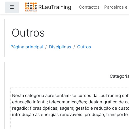
Ir para o conteúdo principal
RLauTraining
Painel lateral
Contactos
Parceiros e 
Outros
Página principal
Disciplinas
Outros
Categoria
Nesta categoria apresentam-se cursos da LauTraning sobr
educação infantil; telecomunicações; design gráfico de c
regadio; fibras ópticas; sagem; gestão e redução de cus
introdução às energias renováveis; produção, transporte e